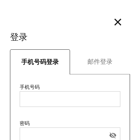
浴袍
胶囊香薰机套装
登录
邮件登录
手机号码登录
上海艾迪逊仿皮毛装饰毯
手机号码
艾迪逊蜡烛
密码
枕芯
visibility_off