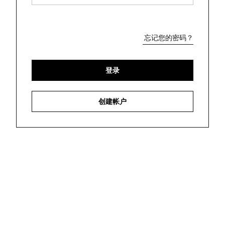
忘记您的密码？
睡床
登录
创建帐户
开启专属超凡体验
第一时间获取艾迪逊精品店最新资讯